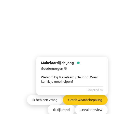
Makelaardij de Jong
Goedemorgen 👋
Welkom bij Makelaardij de Jong. Waar
kan ik je mee helpen?
Powered by
Ik heb een vraag
Gratis waardebepaling
Ik kijk rond
Sneak Preview